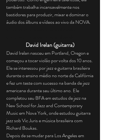
também trabalha incansavelmente nos
bastidores para produzir, mixar e dominar o
áudio dos álbuns e vídeos ao vivo da NOVA.
O que outras pessoas estão dizendo
O que outras pessoas estão dizendo
David Irelan (guitarra)
David Irelan nasceu em Portland, Oregon e
começou a tocar violão por volta dos 10 anos.
Ele se interessou por jazz e guitarra brasileira
durante o ensino médio no norte da Califórnia
e fez um teste com sucesso na banda de jazz
americana durante seu último ano. Ele
completou seu BFA em estudos de jazz na
New School for Jazz and Contemporary
Music em Nova York, onde estudou guitarra
jazz sob Vic Juris e música brasileira com
Richard Boukas.
Depois de se mudar para Los Angeles em