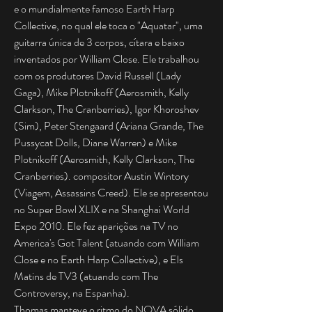
e o mundialmente famoso Earth Harp
Collective, no qual ele toca o "Aquatar", uma
guitarra única de 3 corpos, cítara e baixo
inventados por William Close. Ele trabalhou
com os produtores David Russell (Lady
Gaga), Mike Plotnikoff (Aerosmith, Kelly
Clarkson, The Cranberries), Igor Khoroshev
(Sim), Peter Stengaard (Ariana Grande, The
Pussycat Dolls, Diane Warren) e Mike
Plotnikoff (Aerosmith, Kelly Clarkson, The
Cranberries). compositor Austin Wintory
(Viagem, Assassins Creed). Ele se apresentou
no Super Bowl XLIX e na Shanghai World
Expo 2010. Ele fez aparições na TV no
America's Got Talent (atuando com William
Close e no Earth Harp Collective), e Els
Matins de TV3 (atuando com The
Controversy, na Espanha).
Thomas manteve o ritmo do NOVA sólido