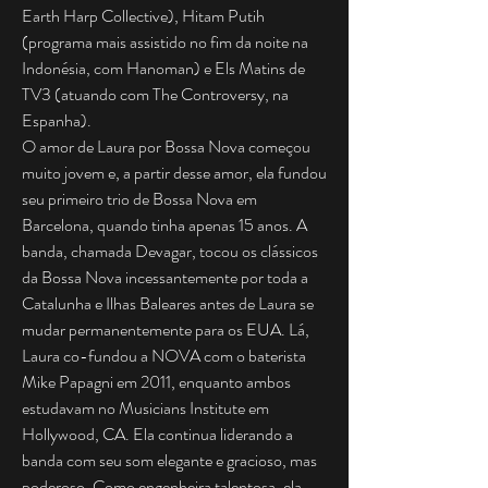
Earth Harp Collective), Hitam Putih
(programa mais assistido no fim da noite na
Indonésia, com Hanoman) e Els Matins de
TV3 (atuando com The Controversy, na
Espanha).
O amor de Laura por Bossa Nova começou
muito jovem e, a partir desse amor, ela fundou
seu primeiro trio de Bossa Nova em
Barcelona, ​​quando tinha apenas 15 anos. A
banda, chamada Devagar, tocou os clássicos
da Bossa Nova incessantemente por toda a
Catalunha e Ilhas Baleares antes de Laura se
mudar permanentemente para os EUA. Lá,
Laura co-fundou a NOVA com o baterista
Mike Papagni em 2011, enquanto ambos
estudavam no Musicians Institute em
Hollywood, CA. Ela continua liderando a
banda com seu som elegante e gracioso, mas
poderoso. Como engenheira talentosa, ela