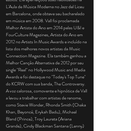
L'Aula de Música Moderna no Jazz del Liceu
em Barcelona, ​​onde obteve seu bacharelado
em música em 2008. Vall foi proclamada
Melhor Artista do Ano em 2014 pelas U&I e
FourCulture Magazines, Artista do Ano em
2012 no Artists In Music Awards e incluído na
lista dos melhores novos artistas da Music
Connection Magazine. Ela também ganhou a
Melhor Canção Alternativa de 2012 por seu
single "Real" no Hollywood Music and Media
Awards e foi destaque no "Today's Top Tune"
do KCRW com sua banda, The Controversy.
A voz calorosa, comovente e hipnótica de Vall
a levou a trabalhar com artistas de renome,
como Stevie Wonder, Rhonda Smith (Chaka
Khan, Beyoncé, Erykah Badu), Michael
Bland (Prince), Troy Laureta (Ariana
Grande), Cindy Blackman Santana (Lenny)